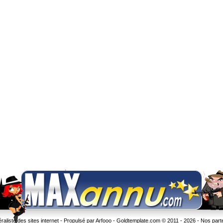
liste des sites internet - Propulsé par Arfooo -
Goldtemplate.com
© 2011 - 2026 -
Nos part