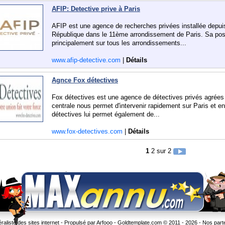
AFIP: Detective prive à Paris
AFIP est une agence de recherches privées installée depuis
République dans le 11ème arrondissement de Paris. Sa positi
principalement sur tous les arrondissements...
www.afip-detective.com
|
Détails
Agnce Fox détectives
Fox détectives est une agence de détectives privés agrées 
centrale nous permet d'intervenir rapidement sur Paris et e
détectives lui permet également de...
www.fox-detectives.com
|
Détails
1
2
sur 2
liste des sites internet - Propulsé par Arfooo -
Goldtemplate.com
© 2011 - 2026 -
Nos part