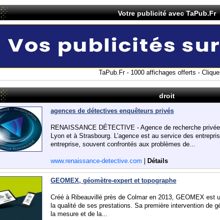
Votre publicité avec TaPub.Fr
TaPub.Fr - 1000 affichages offerts - Cliquez
droit
agences de détectives enquêteurs privés
RENAISSANCE DÉTECTIVE - Agence de recherche privée pla
Lyon et à Strasbourg. L’agence est au service des entrepri
entreprise, souvent confrontés aux problèmes de...
www.renaissance-detective.com
|
Détails
GEOMEX, géomètre-expert et topographe
Créé à Ribeauvillé près de Colmar en 2013, GEOMEX est u
la qualité de ses prestations. Sa première intervention de g
la mesure et de la...