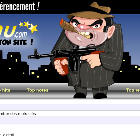
 hits
Top notes
Top re
e
>
droit