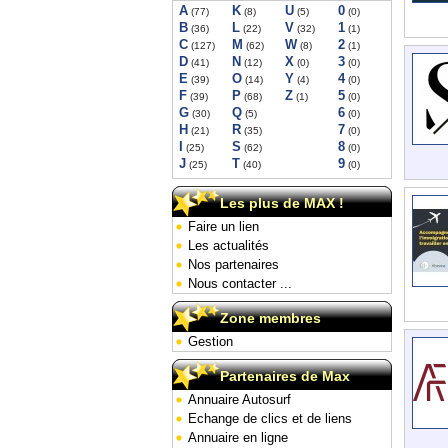
A
K
U
0
(77)
(8)
(5)
(0)
B
L
V
1
(36)
(22)
(32)
(1)
C
M
W
2
(127)
(62)
(8)
(1)
D
N
X
3
(41)
(12)
(0)
(0)
E
O
Y
4
(39)
(14)
(4)
(0)
F
P
Z
5
(39)
(68)
(1)
(0)
G
Q
6
(30)
(5)
(0)
H
R
7
(21)
(35)
(0)
I
S
8
(25)
(62)
(0)
J
T
9
(25)
(40)
(0)
Les plus de MAX !
Faire un lien
Les actualités
Nos partenaires
Nous contacter ...
Zone membres
Gestion
Partenaires de Max
Annuaire Autosurf
Echange de clics et de liens
Annuaire en ligne