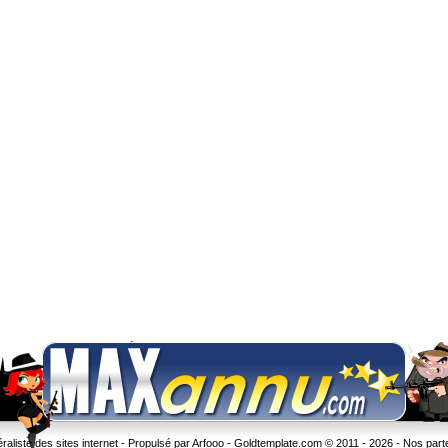
liste des sites internet - Propulsé par Arfooo -
Goldtemplate.com
© 2011 - 2026 -
Nos part