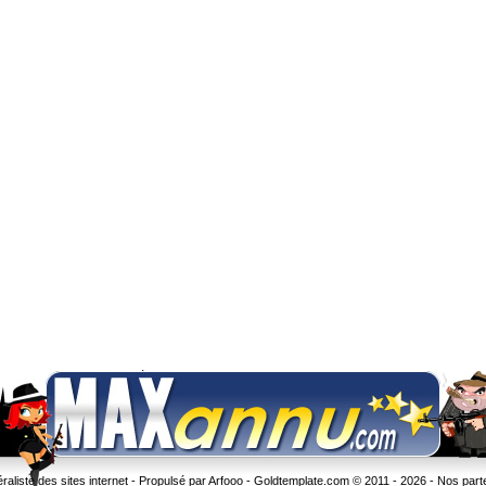
liste des sites internet - Propulsé par Arfooo -
Goldtemplate.com
© 2011 - 2026 -
Nos part