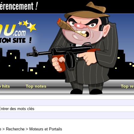
 hits
Top notes
Top re
e
>
Recherche
>
Moteurs et Portails