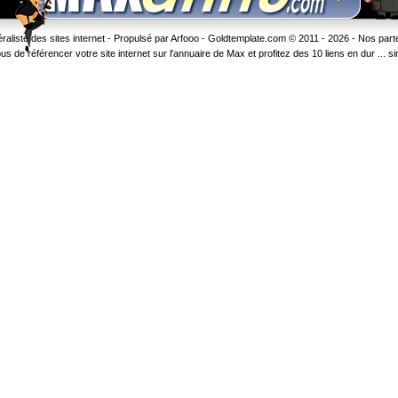
liste des sites internet - Propulsé par Arfooo -
Goldtemplate.com
© 2011 - 2026 -
Nos part
 référencer votre site internet sur l'annuaire de Max et profitez des 10 liens en dur ... sinon 