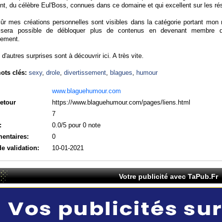
t, du célèbre Eul'Boss, connues dans ce domaine et qui excellent sur les ré
sûr mes créations personnelles sont visibles dans la catégorie portant mon 
sera possible de débloquer plus de contenus en devenant membre d
tement.
 d'autres surprises sont à découvrir ici. A très vite.
ots clés:
sexy
,
drole
,
divertissement
,
blagues
,
humour
www.blaguehumour.com
retour
https://www.blaguehumour.com/pages/liens.html
7
:
0.0/5 pour 0 note
entaires:
0
de validation:
10-01-2021
Votre publicité avec TaPub.Fr