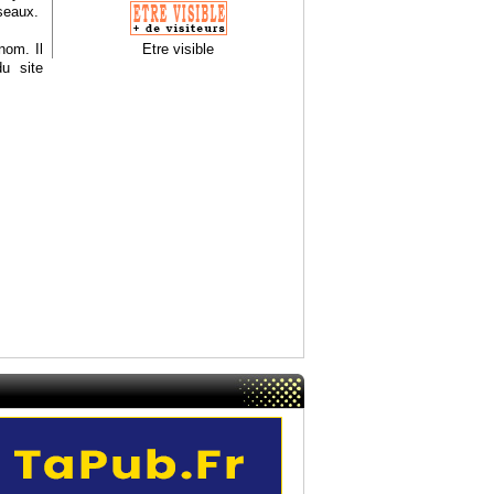
seaux.
nom. Il
Etre visible
u site