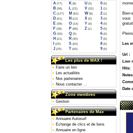
A
K
U
0
momen
(77)
(8)
(5)
(0)
B
L
V
1
(36)
(22)
(32)
(1)
C
M
W
2
Bien-
(127)
(62)
(8)
(1)
D
N
X
3
vous 
(41)
(12)
(0)
(0)
E
O
Y
4
gratui
(39)
(14)
(4)
(0)
F
P
Z
5
(39)
(68)
(1)
(0)
G
Q
6
Pleins
(30)
(5)
(0)
H
R
7
(21)
(35)
(0)
I
S
8
Les m
(25)
(62)
(0)
J
T
9
(25)
(40)
(0)
Url :
Les plus de MAX !
Lien 
Faire un lien
Hits:
Les actualités
Notes
Nos partenaires
Comm
Nous contacter ...
Date 
Zone membres
Gestion
Partenaires de Max
Annuaire Autosurf
Echange de clics et de liens
Annuaire en ligne