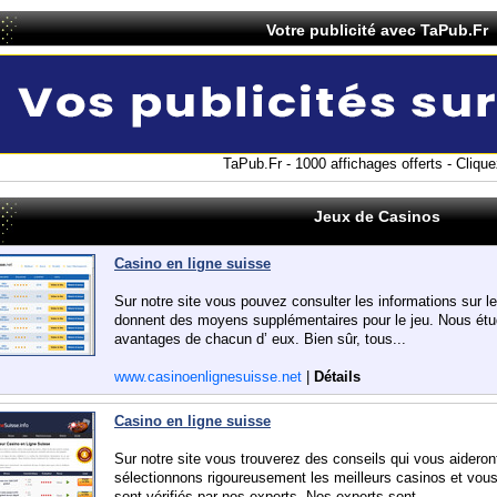
Votre publicité avec TaPub.Fr
TaPub.Fr - 1000 affichages offerts - Cliquez
Jeux de Casinos
Casino en ligne suisse
Sur notre site vous pouvez consulter les informations sur 
donnent des moyens supplémentaires pour le jeu. Nous étudi
avantages de chacun d’ eux. Bien sûr, tous...
www.casinoenlignesuisse.net
|
Détails
Casino en ligne suisse
Sur notre site vous trouverez des conseils qui vous aideront
sélectionnons rigoureusement les meilleurs casinos et vous
sont vérifiés par nos experts. Nos experts sont...