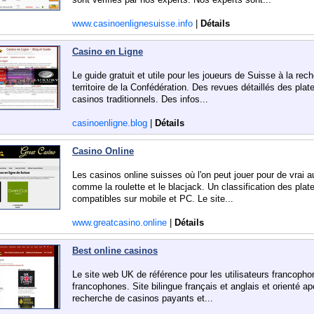
www.casinoenlignesuisse.info
|
Détails
Casino en Ligne
Le guide gratuit et utile pour les joueurs de Suisse à la re
territoire de la Confédération. Des revues détaillés des plat
casinos traditionnels. Des infos...
casinoenligne.blog
|
Détails
Casino Online
Les casinos online suisses où l'on peut jouer pour de vrai 
comme la roulette et le blacjack. Un classification des plat
compatibles sur mobile et PC. Le site...
www.greatcasino.online
|
Détails
Best online casinos
Le site web UK de référence pour les utilisateurs francopho
francophones. Site bilingue français et anglais et orienté a
recherche de casinos payants et...