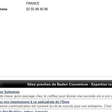
FRANCE
phone
02 55 99 40 86
Sites proches de Baden Couverture - Expertise toi
eur Solesmes
de mieux qu'un passage chez le coiffeur pour donner une seconde vie à vos c
ez vos impressions à ce spécialiste de l'Orne
onne communication est souvent la clé du succès pour une entreprise. C'est po
.Net Modèles, lettres, tutoriels