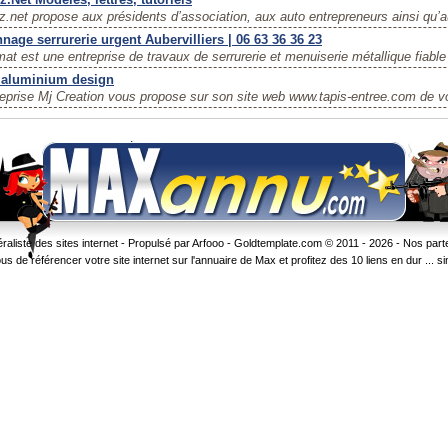
z.net propose aux présidents d’association, aux auto entrepreneurs ainsi qu’
nage serrurerie urgent Aubervilliers | 06 63 36 36 23
at est une entreprise de travaux de serrurerie et menuiserie métallique fiable 
 aluminium design
reprise Mj Creation vous propose sur son site web www.tapis-entree.com de vo
liste des sites internet - Propulsé par Arfooo -
Goldtemplate.com
© 2011 - 2026 -
Nos part
 référencer votre site internet sur l'annuaire de Max et profitez des 10 liens en dur ... sinon 