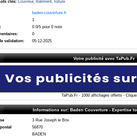
ots clés:
Couvreur
,
Batiment
,
toiture
baden-couverture.fr
1
:
0.0/5 pour 0 note
entaires:
0
de validation:
05-12-2025
Votre publicité avec TaPub.Fr
TaPub.Fr - 1000 affichages offerts - Cliquez
Informations sur: Baden Couverture - Expertise toi
se
3 Rue Joseph le Brix
postal
56870
BADEN