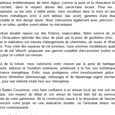
atériaux emblématiques de notre région, comme la pose et la rénovation d'
rochets, dans le respect absolu des savoir-faire locaux. Pour les p
mporains ou les toits à faible pente, nous excellons dans la mise en œ
rtures métalliques (zinc à joint debout, bac acier), garantes d'une éta
rochable et d'un design épuré. Nous intervenons également avec précision 
es en tuiles, qu'elles soient plates ou mécaniques.
oiture durable repose sur des finitions impeccables. Notre service de zi
e l'évacuation optimale des eaux de pluie par la pose de gouttières (zinc, 
et la réalisation sur mesure d'abergements de cheminées, de noues et d'hab
es. Pour créer des espaces de vie lumineux, nous sommes installateurs quali
res de toit Velux®, proposant une gamme complète d'accessoires (volets ro
) pour un confort sur mesure.
là de la toiture, nous valorisons votre maison par la pose de bardage
ite, ardoise) et l'isolation extérieure, améliorant à la fois son esthétiqu
rmance énergétique. Enfin, nous protégeons votre investissement grâce
ations d'entretien (démoussage, nettoyage) et de dépannage urgent (reche
), pour une sérénité totale face aux intempéries.
r Baden Couverture, c'est faire confiance à un artisan local qui met son ex
ique, son respect du détail et son amour du travail bien fait au servic
ité de votre patrimoine. De la construction neuve à la rénovation de l'ancie
formons votre projet en une réalisation durable, où l'artisanat breton re
ence contemporaine.