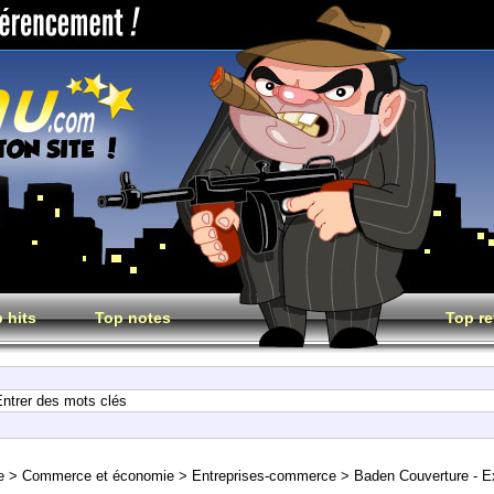
 hits
Top notes
Top re
e
>
Commerce et économie
>
Entreprises-commerce
>
Baden Couverture - Exp