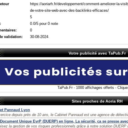
retour
https://aoriarh.fr/developpement/comment-ameliorer-la-visibi
de-votre-site-web-avec-des-backlinks-efficaces/
5
:
0.0/5 pour 0 note
entaires:
0
de validation:
30-08-2024
Votre publicité avec TaPub.Fr
TaPub.Fr - 1000 affichages offerts - Cliquez
Sites proches de Aoria RH
et Pannaud Lyon
ercice depuis près de 10 ans, le Cabinet Pannaud est une agence de détectiv
 Document Unique EvrP (DUERP) en ligne, La sécurité, ça se presse avec
isez la gestion de vos risques professionnels grâce à notre solution DUERP 