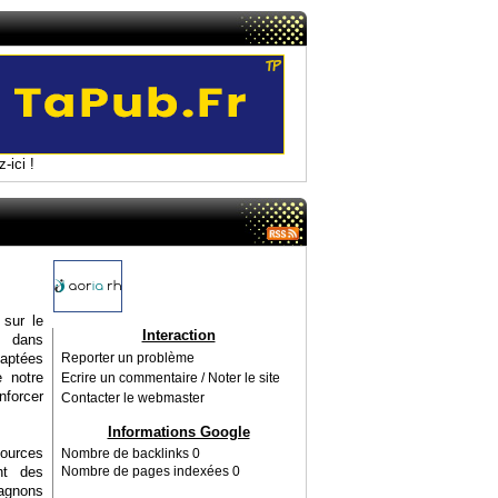
-ici !
 sur le
Interaction
é dans
daptées
Reporter un problème
 notre
Ecrire un commentaire / Noter le site
nforcer
Contacter le webmaster
Informations Google
ources
Nombre de backlinks
0
nt des
Nombre de pages indexées
0
agnons