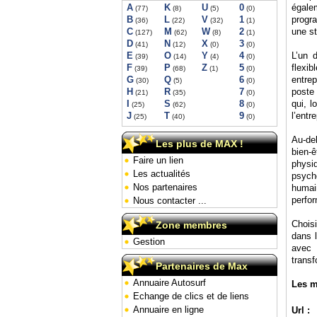
A
K
U
0
égale
(77)
(8)
(5)
(0)
B
L
V
1
progra
(36)
(22)
(32)
(1)
C
M
W
2
une st
(127)
(62)
(8)
(1)
D
N
X
3
(41)
(12)
(0)
(0)
E
O
Y
4
L’un 
(39)
(14)
(4)
(0)
F
P
Z
5
flexi
(39)
(68)
(1)
(0)
G
Q
6
entre
(30)
(5)
(0)
H
R
7
poste
(21)
(35)
(0)
I
S
8
qui, l
(25)
(62)
(0)
J
T
9
l’entr
(25)
(40)
(0)
Au-de
Les plus de MAX !
bien-
Faire un lien
physi
Les actualités
psych
Nos partenaires
humai
perfor
Nous contacter ...
Chois
Zone membres
dans 
Gestion
avec 
transf
Partenaires de Max
Annuaire Autosurf
Les m
Echange de clics et de liens
Annuaire en ligne
Url :