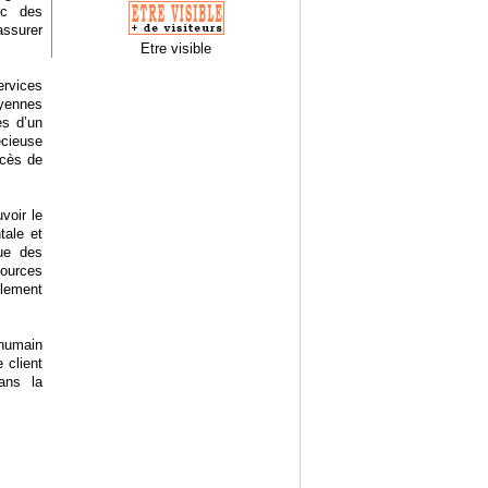
ec des
assurer
Etre visible
ervices
yennes
es d’un
écieuse
ccès de
voir le
tale et
que des
ources
lement
’humain
 client
dans la