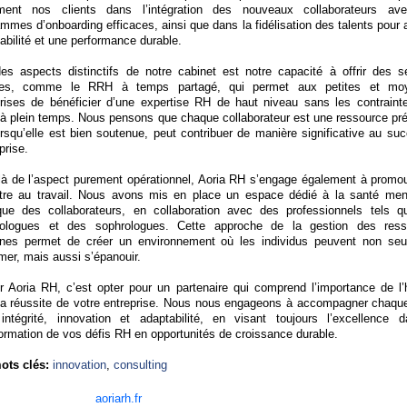
ment nos clients dans l’intégration des nouveaux collaborateurs av
mmes d’onboarding efficaces, ainsi que dans la fidélisation des talents pour 
abilité et une performance durable.
des aspects distinctifs de notre cabinet est notre capacité à offrir des s
bles, comme le RRH à temps partagé, qui permet aux petites et mo
prises de bénéficier d’une expertise RH de haut niveau sans les contraint
 à plein temps. Nous pensons que chaque collaborateur est une ressource pr
orsqu’elle est bien soutenue, peut contribuer de manière significative au su
eprise.
là de l’aspect purement opérationnel, Aoria RH s’engage également à promou
être au travail. Nous avons mis en place un espace dédié à la santé men
que des collaborateurs, en collaboration avec des professionnels tels 
ologues et des sophrologues. Cette approche de la gestion des ress
nes permet de créer un environnement où les individus peuvent non seu
mer, mais aussi s’épanouir.
ir Aoria RH, c’est opter pour un partenaire qui comprend l’importance de l
la réussite de votre entreprise. Nous nous engageons à accompagner chaque
intégrité, innovation et adaptabilité, en visant toujours l’excellence 
ormation de vos défis RH en opportunités de croissance durable.
ots clés:
innovation
,
consulting
aoriarh.fr