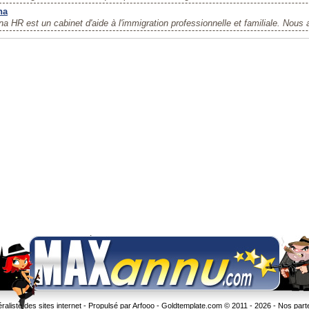
na
a HR est un cabinet d'aide à l'immigration professionnelle et familiale. Nous 
liste des sites internet - Propulsé par Arfooo -
Goldtemplate.com
© 2011 - 2026 -
Nos part