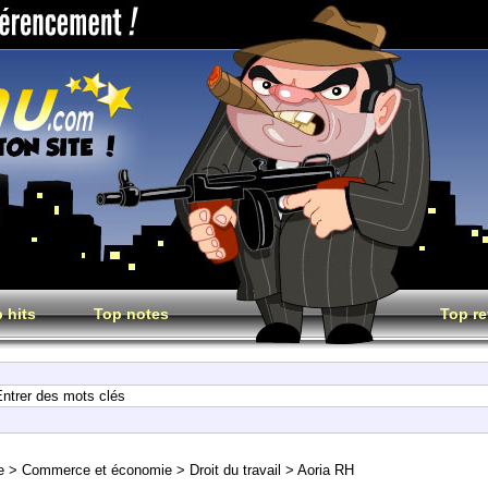
 hits
Top notes
Top re
e
>
Commerce et économie
>
Droit du travail
>
Aoria RH