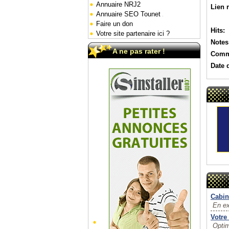
Annuaire NRJ2
Lien 
Annuaire SEO Tounet
Faire un don
Hits:
Votre site partenaire ici ?
Notes
A ne pas rater !
Comm
Date 
Cabin
En ex
Votre
Optim