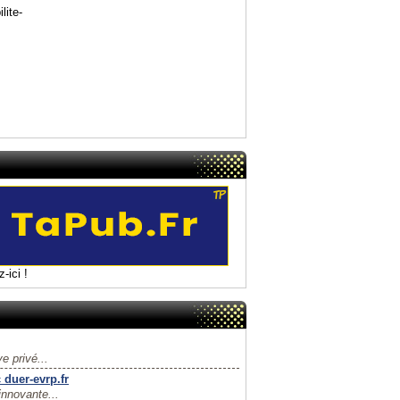
lite-
-ici !
e privé...
 duer-evrp.fr
innovante...