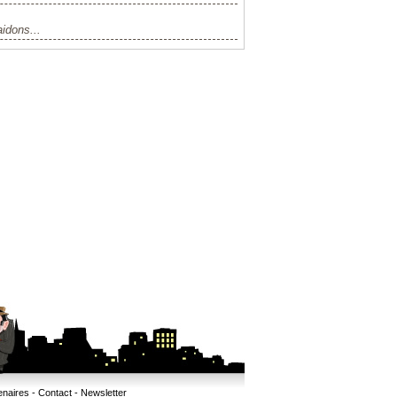
aidons...
enaires
-
Contact
-
Newsletter