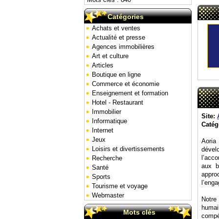
Catégories
Achats et ventes
Actualité et presse
Agences immobilières
Art et culture
Articles
Boutique en ligne
Commerce et économie
Enseignement et formation
Hotel - Restaurant
Immobilier
Site:
Informatique
Catég
Internet
Jeux
Aoria
Loisirs et divertissements
dével
l’acc
Recherche
aux b
Santé
appro
Sports
l’enga
Tourisme et voyage
Webmaster
Notre
humai
Mots clés
compé