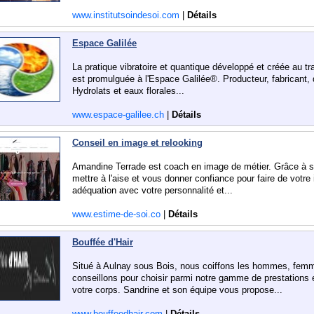
www.institutsoindesoi.com
|
Détails
Espace Galilée
La pratique vibratoire et quantique développé et créée au t
est promulguée à l'Espace Galilée®. Producteur, fabricant, d
Hydrolats et eaux florales...
www.espace-galilee.ch
|
Détails
Conseil en image et relooking
Amandine Terrade est coach en image de métier. Grâce à so
mettre à l'aise et vous donner confiance pour faire de votr
adéquation avec votre personnalité et...
www.estime-de-soi.co
|
Détails
Bouffée d'Hair
Situé à Aulnay sous Bois, nous coiffons les hommes, femm
conseillons pour choisir parmi notre gamme de prestations 
votre corps. Sandrine et son équipe vous propose...
www.bouffeedhair.com
|
Détails