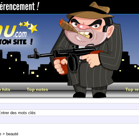
 hits
Top notes
Top re
e
>
beauté